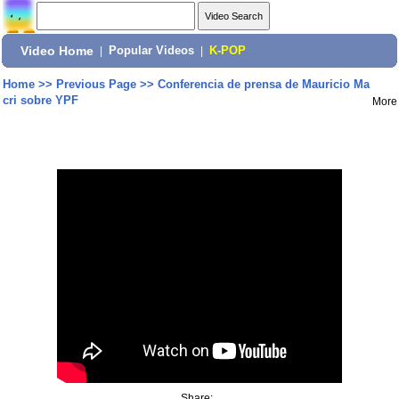
Video Home
|
Popular Videos
|
K-POP
Home
>>
Previous Page
>>
Conferencia de prensa de Mauricio Ma
cri sobre YPF
More
Share: