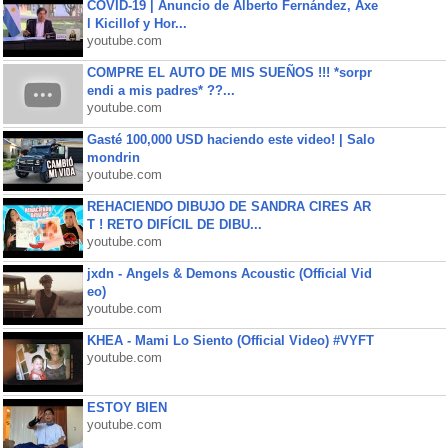
COVID-19 | Anuncio de Alberto Fernández, Axe
l Kicillof y Hor...
youtube.com
COMPRE EL AUTO DE MIS SUEÑOS !!! *sorpr
endi a mis padres* ??...
youtube.com
Gasté 100,000 USD haciendo este video! | Salo
mondrin
youtube.com
REHACIENDO DIBUJO DE SANDRA CIRES AR
T ! RETO DIFÍCIL DE DIBU...
youtube.com
jxdn - Angels & Demons Acoustic (Official Vid
eo)
youtube.com
KHEA - Mami Lo Siento (Official Video) #VYFT
youtube.com
ESTOY BIEN
youtube.com