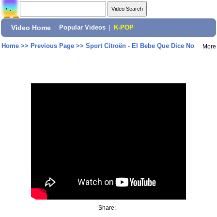
Video Home
|
Popular Videos
|
K-POP
Home
>>
Previous Page
>>
Sport Citroën - El Bebe Que Dice No
More
Share: