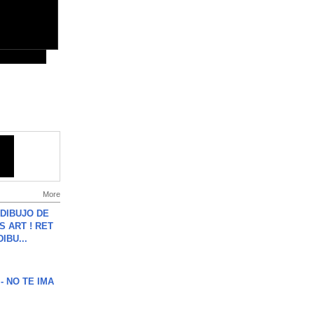
More
DIBUJO DE
S ART ! RET
DIBU...
 - NO TE IMA