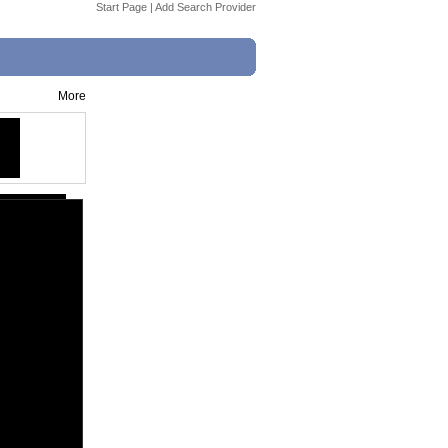
Start Page
|
Add Search Provider
More