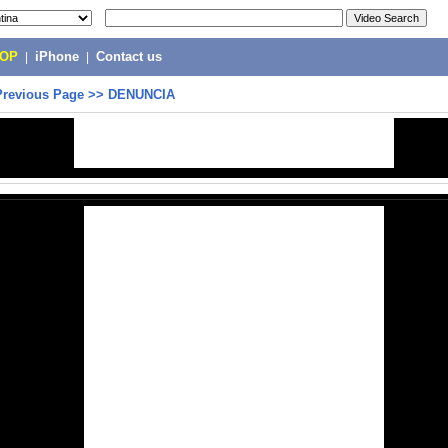
POP
|
iPhone
|
Contact us
Previous Page
>>
DENUNCIA