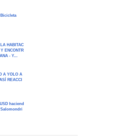
Bicicleta
LA HABITAC
 Y ENCONTR
NA - Y...
O A YOLO A
ASÍ REACCI
 USD haciend
| Salomondri