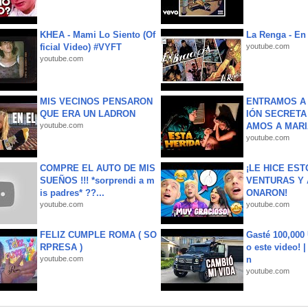
KHEA - Mami Lo Siento (Of
La Renga - En 
ficial Video) #VYFT
youtube.com
youtube.com
MIS VECINOS PENSARON
ENTRAMOS A 
QUE ERA UN LADRON
IÓN SECRETA
youtube.com
AMOS A MARIA
youtube.com
COMPRE EL AUTO DE MIS
¡LE HICE EST
SUEÑOS !!! *sorprendi a m
VENTURAS Y 
is padres* ??...
ONARON!
youtube.com
youtube.com
FELIZ CUMPLE ROMA ( SO
Gasté 100,000
RPRESA )
o este video! 
youtube.com
n
youtube.com