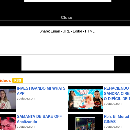
Close
6
Share:
Email
•
URL
•
Editor
•
HTML
Videos
INVESTIGANDO MI WHATS
REHACIENDO 
APP
SANDRA CIRE
youtube.com
O DIFÍCIL DE 
youtube.com
SAMANTA DE BAKE OFF -
Rels B, Morad
Analizando
GINAS
youtube.com
youtube.com