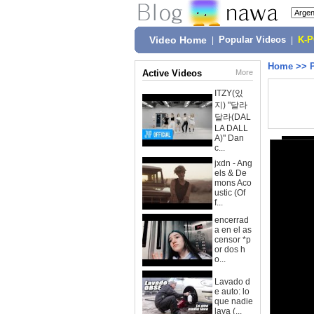
Video Home
|
Popular Videos
|
K-
Home
>>
Active Videos
More
ITZY(있
지) "달라
달라(DAL
LA DALL
A)" Dan
c...
jxdn - Ang
els & De
mons Aco
ustic (Of
f...
encerrad
a en el as
censor *p
or dos h
o...
Lavado d
e auto: lo
que nadie
lava (...