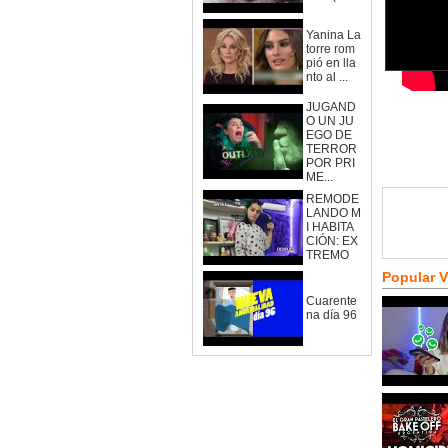
Yanina La
torre rom
pió en lla
nto al ...
JUGAND
O UN JU
EGO DE
TERROR
POR PRI
ME...
REMODE
LANDO M
I HABITA
CIÓN: EX
TREMO
Popular 
Cuarente
na día 96