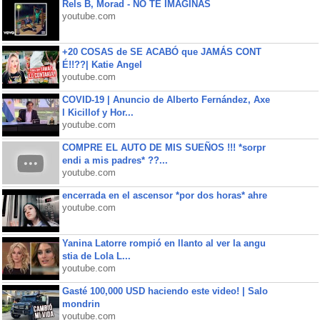
Rels B, Morad - NO TE IMAGINAS
youtube.com
+20 COSAS de SE ACABÓ que JAMÁS CONT
É!!??| Katie Angel
youtube.com
COVID-19 | Anuncio de Alberto Fernández, Axe
l Kicillof y Hor...
youtube.com
COMPRE EL AUTO DE MIS SUEÑOS !!! *sorpr
endi a mis padres* ??...
youtube.com
encerrada en el ascensor *por dos horas* ahre
youtube.com
Yanina Latorre rompió en llanto al ver la angu
stia de Lola L...
youtube.com
Gasté 100,000 USD haciendo este video! | Salo
mondrin
youtube.com