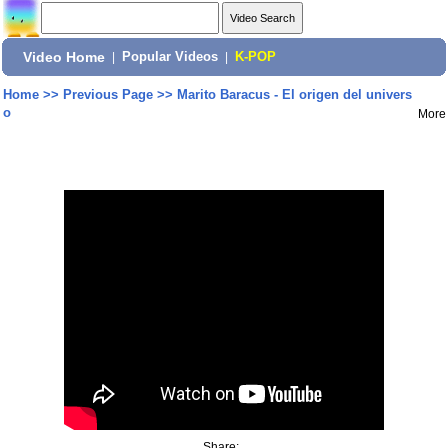
Video Home
|
Popular Videos
|
K-POP
Home
>>
Previous Page
>>
Marito Baracus - El origen del univers
o
More
Share: