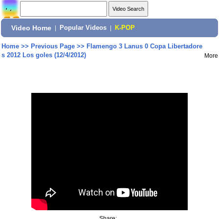
Video Home
|
Popular Videos
|
K-POP
Home
>>
Previous Page
>>
Flamengo 3 Lanus 0 Copa Libertadore
s 2012 Los goles (12/4/2012)
More
Share: