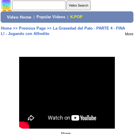
Video Home
|
Popular Videos
|
K-POP
Home
>>
Previous Page
>>
La Gravedad del Pato - PARTE 4 - FINA
L! - Jugando con Alfredito
More
Share: