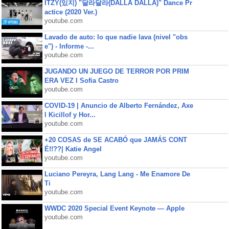
ITZY(있지) "달라달라(DALLA DALLA)" Dance Pr
actice (2020 Ver.)
youtube.com
Lavado de auto: lo que nadie lava (nivel "obs
e") - Informe -...
youtube.com
JUGANDO UN JUEGO DE TERROR POR PRIM
ERA VEZ l Sofia Castro
youtube.com
COVID-19 | Anuncio de Alberto Fernández, Axe
l Kicillof y Hor...
youtube.com
+20 COSAS de SE ACABÓ que JAMÁS CONT
É!!??| Katie Angel
youtube.com
Luciano Pereyra, Lang Lang - Me Enamore De
Ti
youtube.com
WWDC 2020 Special Event Keynote — Apple
youtube.com