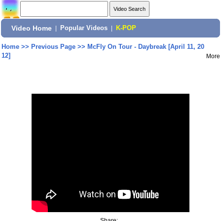
Video Home
|
Popular Videos
|
K-POP
Home
>>
Previous Page
>>
McFly On Tour - Daybreak [April 11, 20
12]
More
Share: