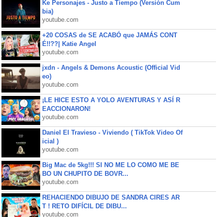
Ke Personajes - Justo a Tiempo (Versión Cum
bia)
youtube.com
+20 COSAS de SE ACABÓ que JAMÁS CONT
É!!??| Katie Angel
youtube.com
jxdn - Angels & Demons Acoustic (Official Vid
eo)
youtube.com
¡LE HICE ESTO A YOLO AVENTURAS Y ASÍ R
EACCIONARON!
youtube.com
Daniel El Travieso - Viviendo ( TikTok Video Of
icial )
youtube.com
Big Mac de 5kg!!! SI NO ME LO COMO ME BE
BO UN CHUPITO DE BOVR...
youtube.com
REHACIENDO DIBUJO DE SANDRA CIRES AR
T ! RETO DIFÍCIL DE DIBU...
youtube.com