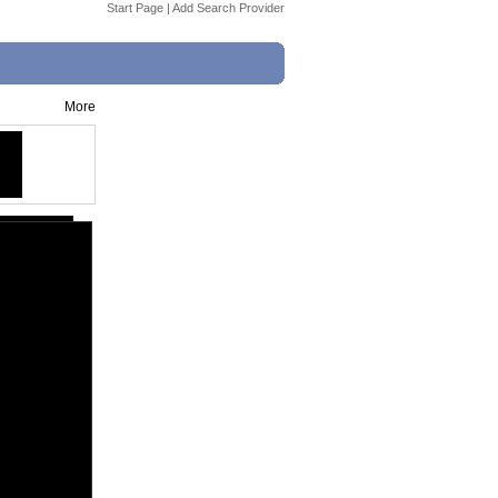
Start Page
|
Add Search Provider
More