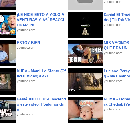
youtube.com
¡LE HICE ESTO A YOLO A
Daniel El Trav
VENTURAS Y ASÍ REACCI
do ( TikTok Vid
ONARON!
youtube.com
youtube.com
ESTOY BIEN
MIS VECINO
youtube.com
QUE ERA UN 
youtube.com
KHEA - Mami Lo Siento (Of
Luciano Perey
ficial Video) #VYFT
g - Me Enamor
youtube.com
youtube.com
Gasté 100,000 USD haciend
ROMA - Lionel
o este video! | Salomondri
ra Chediak (Vi
n
youtube.com
youtube.com