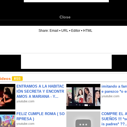
Close
6
Share:
Email
•
URL
•
Editor
•
HTML
Videos
ENTRAMOS A LA HABITAC
imitando a fa
IÓN SECRETA Y ENCONTR
e parezco *o e
AMOS A MARIANA - Y...
youtube.com
youtube.com
FELIZ CUMPLE ROMA ( SO
COMPRE EL A
RPRESA )
SUEÑOS !!! *s
youtube.com
is padres* ??..