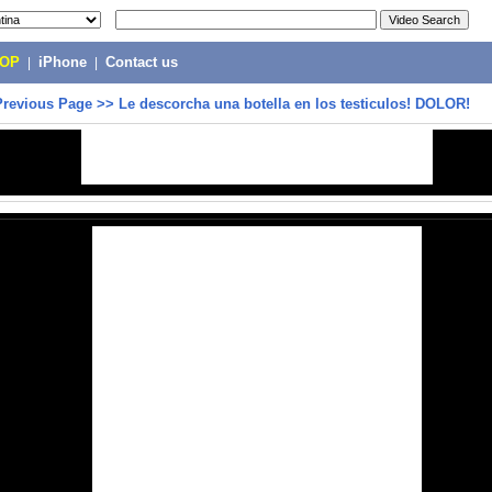
POP
|
iPhone
|
Contact us
Previous Page
>>
Le descorcha una botella en los testiculos! DOLOR!