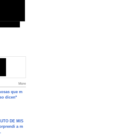
More
mosas que m
so dicen*
UTO DE MIS
orprendi a m
.