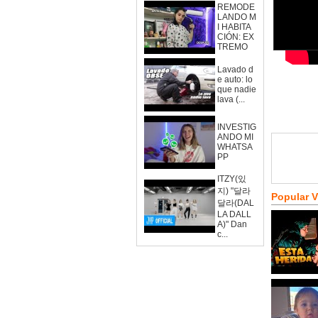
REMODE
LANDO M
I HABITA
CIÓN: EX
TREMO
Lavado d
e auto: lo
que nadie
lava (...
INVESTIG
ANDO MI
WHATSA
PP
ITZY(있
지) "달라
Popular 
달라(DAL
LA DALL
A)" Dan
c...