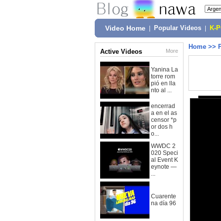
Video Home
|
Popular Videos
|
K-
Home
>>
Active Videos
More
Yanina La
torre rom
pió en lla
nto al ...
encerrad
a en el as
censor *p
or dos h
o...
WWDC 2
020 Speci
al Event K
eynote —
...
Cuarente
na día 96