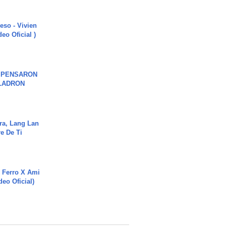
ieso - Vivien
eo Oficial )
S PENSARON
LADRON
ra, Lang Lan
e De Ti
 Ferro X Ami
deo Oficial)