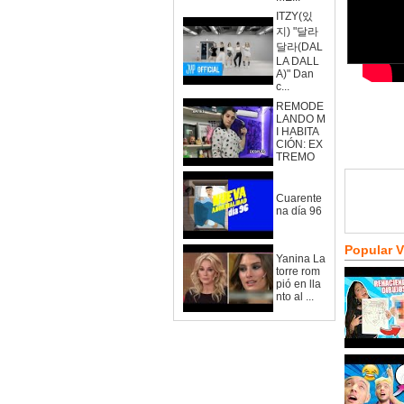
ITZY(있
지) "달라
달라(DAL
LA DALL
A)" Dan
c...
REMODE
LANDO M
I HABITA
CIÓN: EX
TREMO
Cuarente
na día 96
Popular 
Yanina La
torre rom
pió en lla
nto al ...