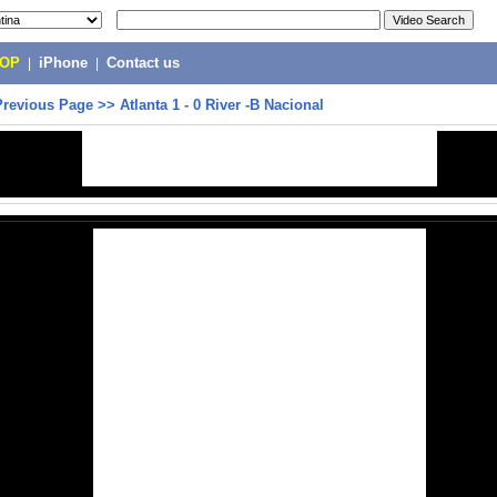
POP
|
iPhone
|
Contact us
Previous Page
>>
Atlanta 1 - 0 River -B Nacional