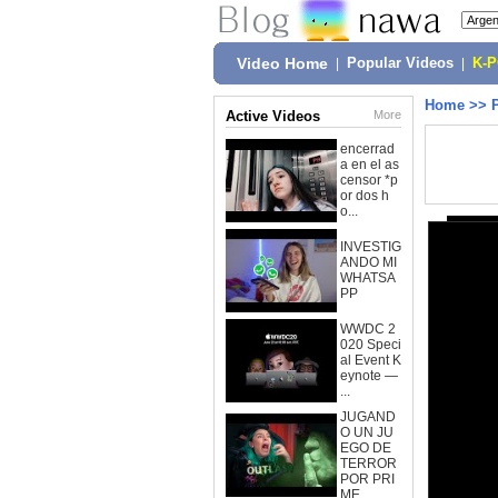
Video Home
|
Popular Videos
|
K-
Home
>>
Active Videos
More
encerrad
a en el as
censor *p
or dos h
o...
INVESTIG
ANDO MI
WHATSA
PP
WWDC 2
020 Speci
al Event K
eynote —
...
JUGAND
O UN JU
EGO DE
TERROR
POR PRI
ME...