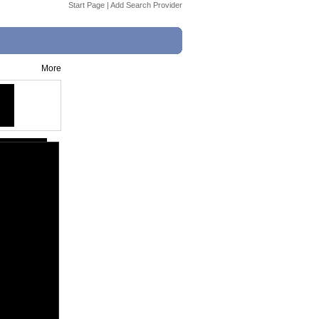
Start Page
|
Add Search Provider
More