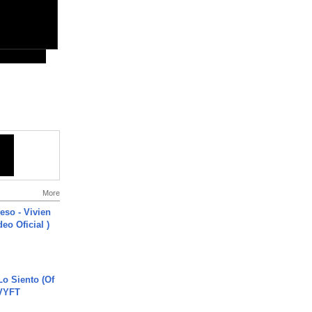
More
ieso - Vivien
eo Oficial )
o Siento (Of
#VYFT