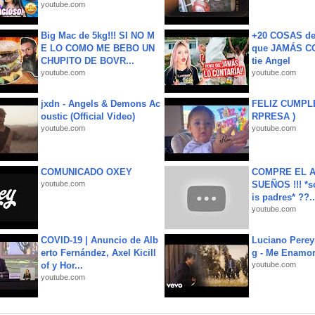
youtube.com
Big Mac de 5kg!!! SI NO M
+20 COSAS d
E LO COMO ME BEBO UN
que JAMÁS CO
CHUPITO DE BOVR...
tie Angel
youtube.com
youtube.com
jxdn - Angels & Demons Ac
FELIZ CUMPL
oustic (Official Video)
RPRESA )
youtube.com
youtube.com
COMUNICADO OXEY
COMPRE EL A
youtube.com
SUEÑOS !!! *s
is padres* ??..
youtube.com
COVID-19 | Anuncio de Alb
Luciano Perey
erto Fernández, Axel Kicill
g - Me Enamor
of y Hor...
youtube.com
youtube.com