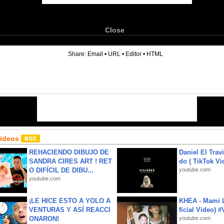
Close
6
Share:
Email
•
URL
•
Editor
•
HTML
Videos
REHACIENDO DIBUJO DE
Daniel El Trav
SANDRA CIRES ART ! RET
do ( TikTok Vid
O DIFÍCIL DE DIBU...
youtube.com
youtube.com
¡LE HICE ESTO A YOLO A
KHEA - Mami L
VENTURAS Y ASÍ REACCI
ficial Video) 
ONARON!
youtube.com