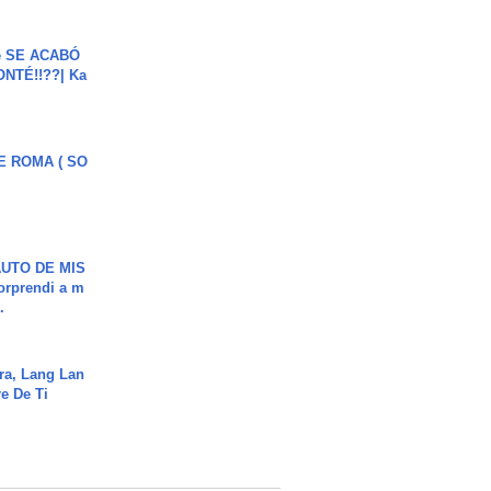
e SE ACABÓ
NTÉ!!??| Ka
E ROMA ( SO
UTO DE MIS
orprendi a m
.
ra, Lang Lan
e De Ti