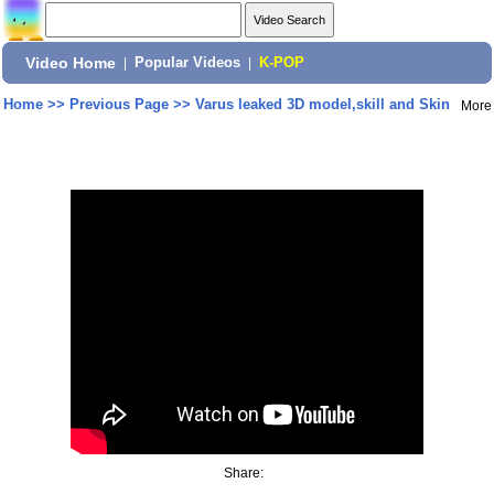
Video Home
|
Popular Videos
|
K-POP
Home
>>
Previous Page
>>
Varus leaked 3D model,skill and Skin
More
Share: