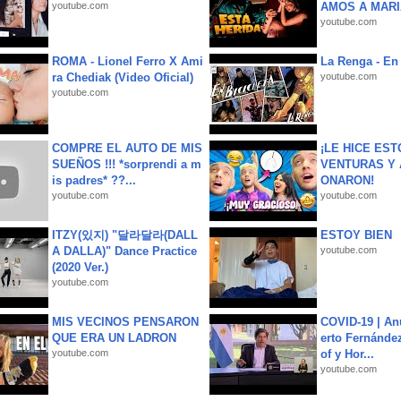
youtube.com
AMOS A MARIA
youtube.com
ROMA - Lionel Ferro X Ami
La Renga - En 
ra Chediak (Video Oficial)
youtube.com
youtube.com
COMPRE EL AUTO DE MIS
¡LE HICE EST
SUEÑOS !!! *sorprendi a m
VENTURAS Y 
is padres* ??...
ONARON!
youtube.com
youtube.com
ITZY(있지) "달라달라(DALL
ESTOY BIEN
A DALLA)" Dance Practice
youtube.com
(2020 Ver.)
youtube.com
MIS VECINOS PENSARON
COVID-19 | An
QUE ERA UN LADRON
erto Fernández
youtube.com
of y Hor...
youtube.com