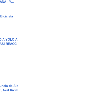
NA - Y...
Bicicleta
O A YOLO A
ASÍ REACCI
uncio de Alb
, Axel Kicill