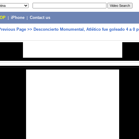
POP
|
iPhone
|
Contact us
Previous Page
>>
Desconcierto Monumental, Atlético fue goleado 4 a 0 