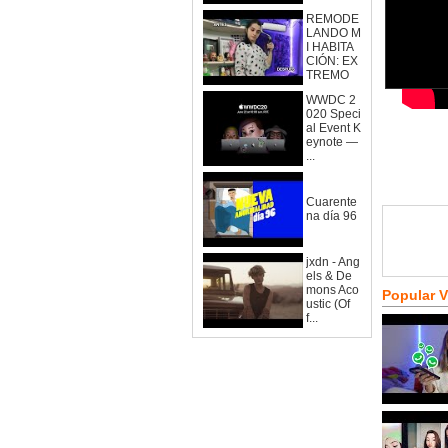
REMODE
LANDO M
I HABITA
CIÓN: EX
TREMO
WWDC 2
020 Speci
al Event K
eynote —
...
Cuarente
na día 96
jxdn - Ang
els & De
mons Aco
Popular 
ustic (Of
f...