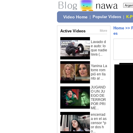
Video Home
|
Popular Videos
|
K-
Home
>>
Active Videos
More
es
Lavado d
e auto: lo
que nadie
lava (...
Yanina La
torre rom
pió en lla
nto al ...
JUGAND
O UN JU
EGO DE
TERROR
POR PRI
ME...
encerrad
a en el as
censor *p
or dos h
o...