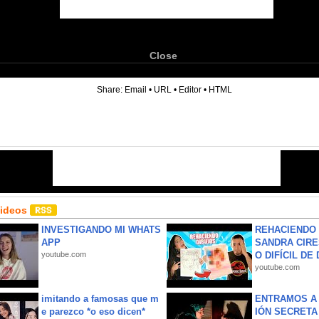
Close
6
Share:
Email
•
URL
•
Editor
•
HTML
Videos
INVESTIGANDO MI WHATS
REHACIENDO 
APP
SANDRA CIRE
youtube.com
O DIFÍCIL DE 
youtube.com
imitando a famosas que m
ENTRAMOS A 
e parezco *o eso dicen*
IÓN SECRETA