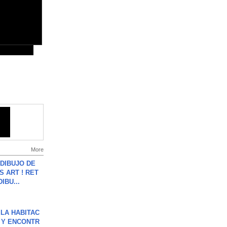
More
DIBUJO DE
S ART ! RET
DIBU...
LA HABITAC
 Y ENCONTR