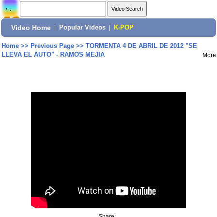
Video Home
|
Popular Videos
|
K-POP
Home
>>
Previous Page
>>
TORMENTA 4 DE ABRIL DE 2012 "SE
LLEVA EL AUTO" - RAMOS MEJIA
More
Share: