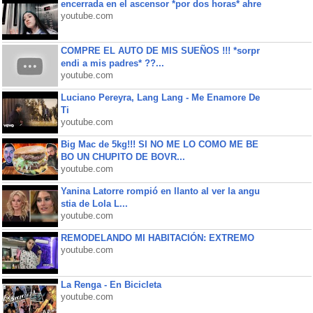
encerrada en el ascensor *por dos horas* ahre
youtube.com
COMPRE EL AUTO DE MIS SUEÑOS !!! *sorpr
endi a mis padres* ??...
youtube.com
Luciano Pereyra, Lang Lang - Me Enamore De
Ti
youtube.com
Big Mac de 5kg!!! SI NO ME LO COMO ME BE
BO UN CHUPITO DE BOVR...
youtube.com
Yanina Latorre rompió en llanto al ver la angu
stia de Lola L...
youtube.com
REMODELANDO MI HABITACIÓN: EXTREMO
youtube.com
La Renga - En Bicicleta
youtube.com