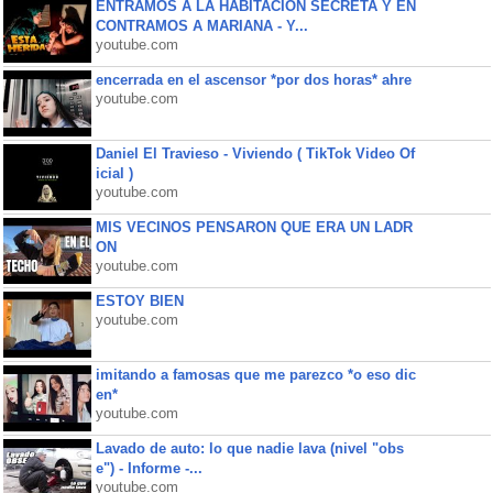
ENTRAMOS A LA HABITACIÓN SECRETA Y EN
CONTRAMOS A MARIANA - Y...
youtube.com
encerrada en el ascensor *por dos horas* ahre
youtube.com
Daniel El Travieso - Viviendo ( TikTok Video Of
icial )
youtube.com
MIS VECINOS PENSARON QUE ERA UN LADR
ON
youtube.com
ESTOY BIEN
youtube.com
imitando a famosas que me parezco *o eso dic
en*
youtube.com
Lavado de auto: lo que nadie lava (nivel "obs
e") - Informe -...
youtube.com