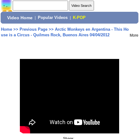
Video Home
|
Popular Videos
|
K-POP
Home
>>
Previous Page
>>
Arctic Monkeys en Argentina - This Ho
use is a Circus - Quilmes Rock, Buenos Aires 04/04/2012
More
Share: