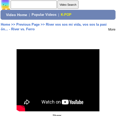
Video Home
|
Popular Videos
|
K-POP
Home
>>
Previous Page
>>
River vos sos mi vida, vos sos la pasi
ón... - River vs. Ferro
More
Share: