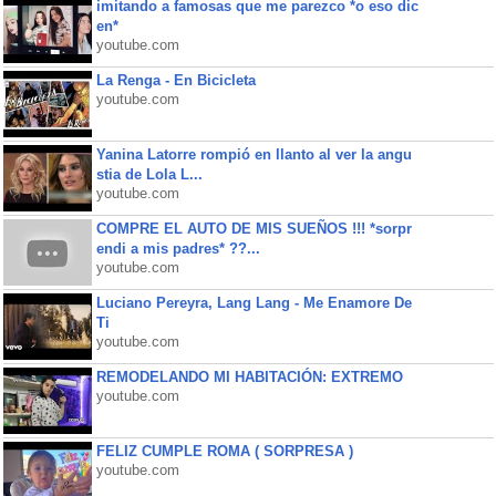
imitando a famosas que me parezco *o eso dic
en*
youtube.com
La Renga - En Bicicleta
youtube.com
Yanina Latorre rompió en llanto al ver la angu
stia de Lola L...
youtube.com
COMPRE EL AUTO DE MIS SUEÑOS !!! *sorpr
endi a mis padres* ??...
youtube.com
Luciano Pereyra, Lang Lang - Me Enamore De
Ti
youtube.com
REMODELANDO MI HABITACIÓN: EXTREMO
youtube.com
FELIZ CUMPLE ROMA ( SORPRESA )
youtube.com