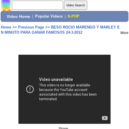
Video Home
|
Popular Videos
|
K-POP
Home
>>
Previous Page
>>
BESO ROCIO MARENGO Y MARLEY E
N MINUTO PARA GANAR FAMOSOS 24-3-2012
More
Share: