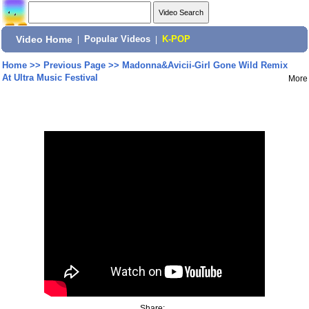
Video Home
|
Popular Videos
|
K-POP
Home
>>
Previous Page
>>
Madonna&Avicii-Girl Gone Wild Remix
At Ultra Music Festival
More
Share: