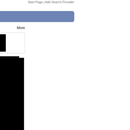
Start Page
|
Add Search Provider
More