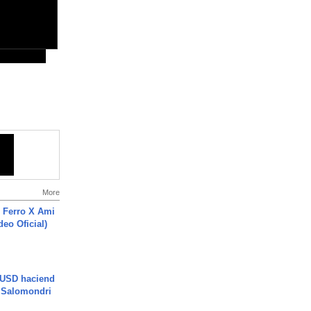
More
 Ferro X Ami
deo Oficial)
 USD haciend
| Salomondri