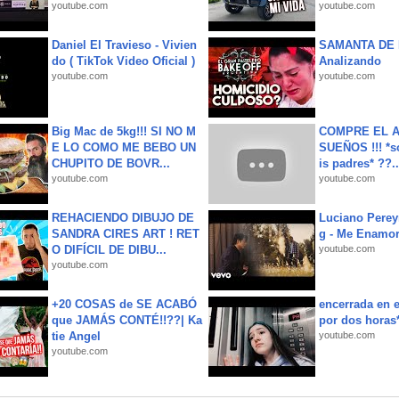
youtube.com
youtube.com
Daniel El Travieso - Vivien
SAMANTA DE 
do ( TikTok Video Oficial )
Analizando
youtube.com
youtube.com
Big Mac de 5kg!!! SI NO M
COMPRE EL A
E LO COMO ME BEBO UN
SUEÑOS !!! *s
CHUPITO DE BOVR...
is padres* ??..
youtube.com
youtube.com
REHACIENDO DIBUJO DE
Luciano Perey
SANDRA CIRES ART ! RET
g - Me Enamor
O DIFÍCIL DE DIBU...
youtube.com
youtube.com
+20 COSAS de SE ACABÓ
encerrada en e
que JAMÁS CONTÉ!!??| Ka
por dos horas
tie Angel
youtube.com
youtube.com