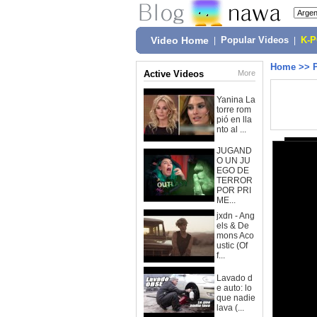
Video Home
|
Popular Videos
|
K-
Home
>>
Active Videos
More
Yanina La
torre rom
pió en lla
nto al ...
JUGAND
O UN JU
EGO DE
TERROR
POR PRI
ME...
jxdn - Ang
els & De
mons Aco
ustic (Of
f...
Lavado d
e auto: lo
que nadie
lava (...