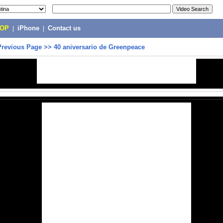
POP
|
iPhone
|
Contact us
Previous Page
>>
40 aniversario de Greenpeace