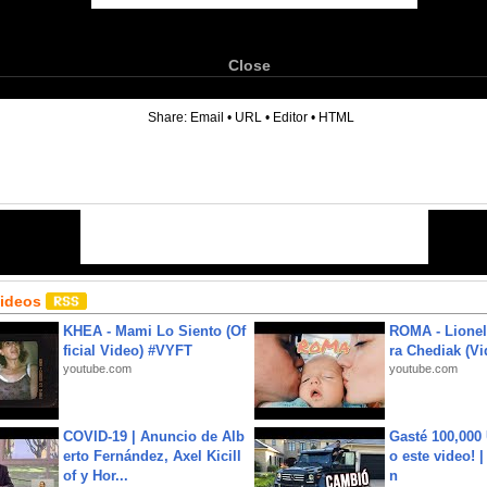
Close
6
Share:
Email
•
URL
•
Editor
•
HTML
Videos
KHEA - Mami Lo Siento (Of
ROMA - Lionel
ficial Video) #VYFT
ra Chediak (Vi
youtube.com
youtube.com
COVID-19 | Anuncio de Alb
Gasté 100,000
erto Fernández, Axel Kicill
o este video! 
of y Hor...
n