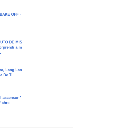
BAKE OFF -
UTO DE MIS
orprendi a m
.
ra, Lang Lan
e De Ti
l ascensor *
* ahre