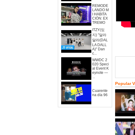
REMODE
LANDO M
I HABITA
CIÓN: EX
TREMO
ITZY(있
지) "달라
달라(DAL
LA DALL
A)" Dan
c...
WWDC 2
020 Speci
al Event K
eynote —
...
Popular 
Cuarente
na día 96