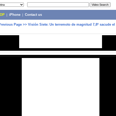
POP
|
iPhone
|
Contact us
Previous Page
>>
Visión Siete: Un terremoto de magnitud 7,8º sacude el