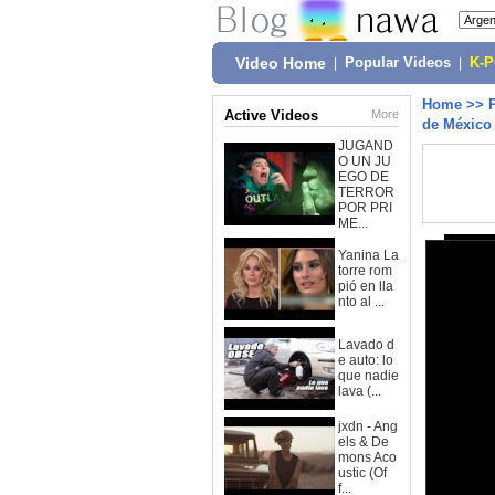
Video Home
|
Popular Videos
|
K-
Home
>>
Active Videos
More
de México
JUGAND
O UN JU
EGO DE
TERROR
POR PRI
ME...
Yanina La
torre rom
pió en lla
nto al ...
Lavado d
e auto: lo
que nadie
lava (...
jxdn - Ang
els & De
mons Aco
ustic (Of
f...