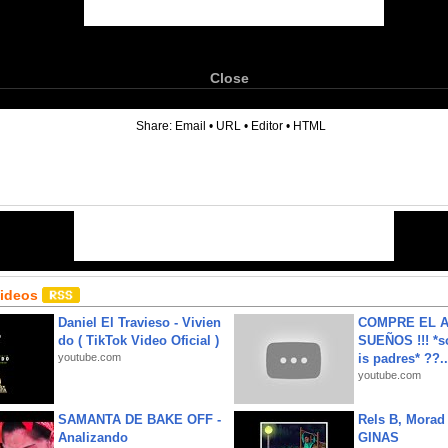
Close
6
Share:
Email
•
URL
•
Editor
•
HTML
Videos
Daniel El Travieso - Vivien
COMPRE EL A
do ( TikTok Video Oficial )
SUEÑOS !!! *s
youtube.com
is padres* ??..
youtube.com
SAMANTA DE BAKE OFF -
Rels B, Morad
Analizando
GINAS