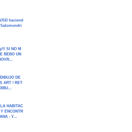
 USD haciend
| Salomondri
g!!! SI NO M
E BEBO UN
OVR...
DIBUJO DE
S ART ! RET
DIBU...
LA HABITAC
 Y ENCONTR
NA - Y...