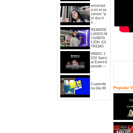
encerrad
a en el as
censor *p
or dos h
o...
REMODE
LANDO M
I HABITA
CIÓN: EX
TREMO
WWDC 2
020 Speci
al Event K
eynote —
...
Cuarente
Popular 
na día 96