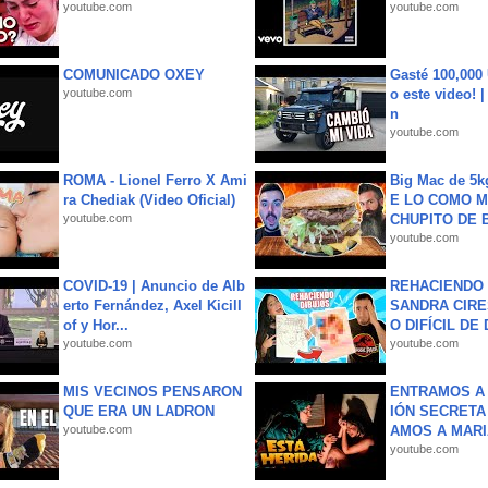
youtube.com
youtube.com
COMUNICADO OXEY
Gasté 100,000
youtube.com
o este video! 
n
youtube.com
ROMA - Lionel Ferro X Ami
Big Mac de 5k
ra Chediak (Video Oficial)
E LO COMO M
youtube.com
CHUPITO DE B
youtube.com
COVID-19 | Anuncio de Alb
REHACIENDO 
erto Fernández, Axel Kicill
SANDRA CIRE
of y Hor...
O DIFÍCIL DE 
youtube.com
youtube.com
MIS VECINOS PENSARON
ENTRAMOS A 
QUE ERA UN LADRON
IÓN SECRETA
youtube.com
AMOS A MARIA
youtube.com