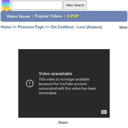
Video Home
|
Popular Videos
|
K-POP
Home
>>
Previous Page
>>
Sin Codificar - Loro (Avance)
More
Share: