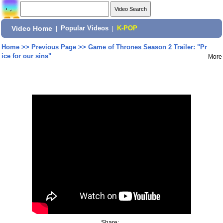
Video Home
|
Popular Videos
|
K-POP
Home
>>
Previous Page
>>
Game of Thrones Season 2 Trailer: "Pr
ice for our sins"
More
Share: