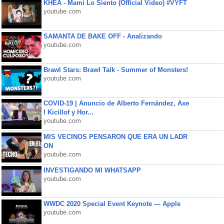
KHEA - Mami Lo Siento (Official Video) #VYFT
youtube.com
SAMANTA DE BAKE OFF - Analizando
youtube.com
Brawl Stars: Brawl Talk - Summer of Monsters!
youtube.com
COVID-19 | Anuncio de Alberto Fernández, Axe
l Kicillof y Hor...
youtube.com
MIS VECINOS PENSARON QUE ERA UN LADR
ON
youtube.com
INVESTIGANDO MI WHATSAPP
youtube.com
WWDC 2020 Special Event Keynote — Apple
youtube.com