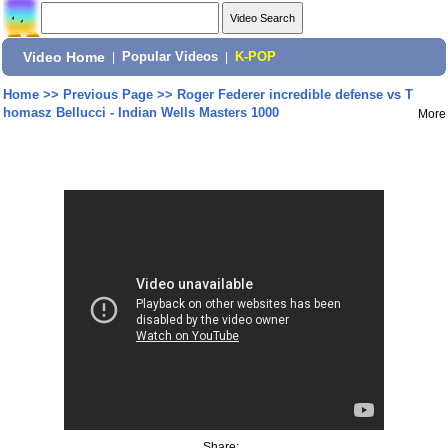
Video Home
|
Popular Videos
|
K-POP
Home
>>
Previous Page
>>
Roger Federer incredible defense vs T
homasz Bellucci - Indian Wells Masters 1000
More
Share: