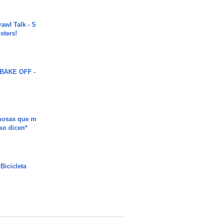
rawl Talk - S
sters!
BAKE OFF -
mosas que m
so dicen*
Bicicleta