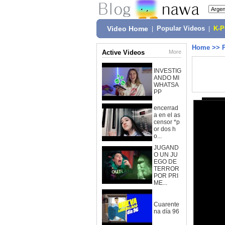
Video Home
|
Popular Videos
|
K-
Home
>>
Active Videos
More
INVESTIG
ANDO MI
WHATSA
PP
encerrad
a en el as
censor *p
or dos h
o...
JUGAND
O UN JU
EGO DE
TERROR
POR PRI
ME...
Cuarente
na día 96