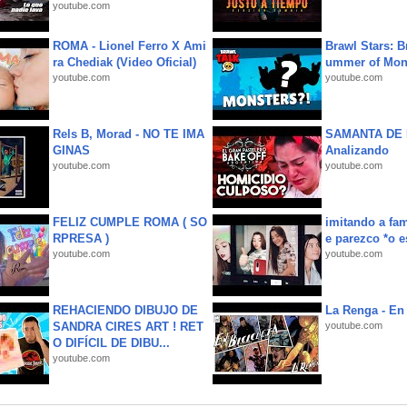
youtube.com
ROMA - Lionel Ferro X Ami
Brawl Stars: B
ra Chediak (Video Oficial)
ummer of Mon
youtube.com
youtube.com
Rels B, Morad - NO TE IMA
SAMANTA DE 
GINAS
Analizando
youtube.com
youtube.com
FELIZ CUMPLE ROMA ( SO
imitando a fa
RPRESA )
e parezco *o e
youtube.com
youtube.com
REHACIENDO DIBUJO DE
La Renga - En 
SANDRA CIRES ART ! RET
youtube.com
O DIFÍCIL DE DIBU...
youtube.com