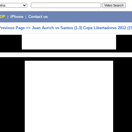
POP
|
iPhone
|
Contact us
Previous Page
>>
Juan Aurich vs Santos (1-3) Copa Libertadores 2012 (15