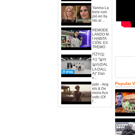
Yanina La
torre rom
pió en lla
nto al ...
REMODE
LANDO M
I HABITA
CIÓN: EX
TREMO
ITZY(있
지) "달라
달라(DAL
LA DALL
A)" Dan
c...
Popular 
jxdn - Ang
els & De
mons Aco
ustic (Of
f...