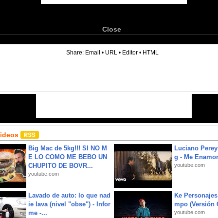
Close
6
Share:
Email
•
URL
•
Editor
•
HTML
Videos
Big Mac de 5kg!!! SI NO M
Luciano Perey
E LO COMO ME BEBO UN
g - Me Enamor
CHUPITO DE BOVR...
youtube.com
youtube.com
Lavado de auto: lo que nad
Ke Personajes 
ie lava (nivel "obse") - Infor
mpo (Versión
me -...
youtube.com