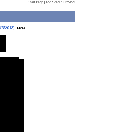
Start Page
|
Add Search Provider
/3/2012)
More