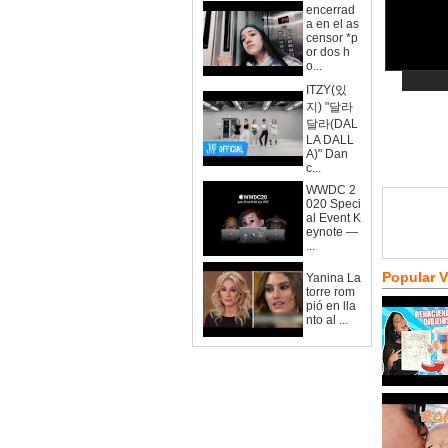
encerrad
a en el as
censor *p
or dos h
o...
ITZY(있
지) "달라
달라(DAL
LA DALL
A)" Dan
c...
WWDC 2
020 Speci
al Event K
eynote —
...
Popular 
Yanina La
torre rom
pió en lla
nto al ...