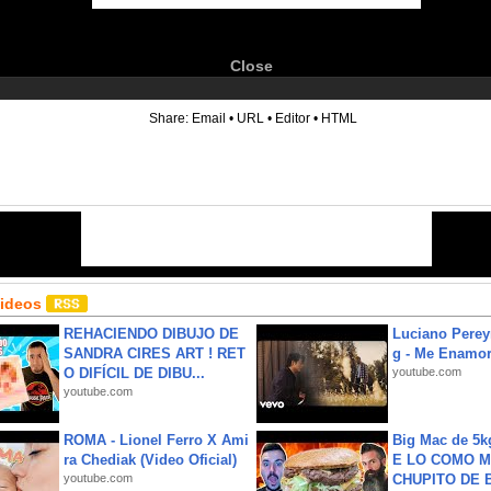
Close
6
Share:
Email
•
URL
•
Editor
•
HTML
Videos
REHACIENDO DIBUJO DE
Luciano Perey
SANDRA CIRES ART ! RET
g - Me Enamor
O DIFÍCIL DE DIBU...
youtube.com
youtube.com
ROMA - Lionel Ferro X Ami
Big Mac de 5k
ra Chediak (Video Oficial)
E LO COMO M
youtube.com
CHUPITO DE B