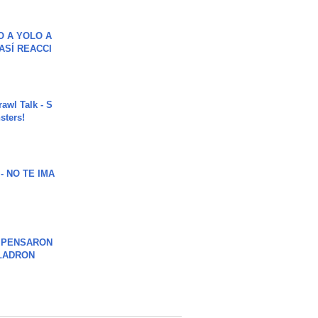
O A YOLO A
ASÍ REACCI
rawl Talk - S
sters!
 - NO TE IMA
S PENSARON
LADRON