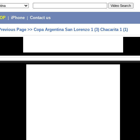
POP
|
iPhone
|
Contact us
Previous Page
>>
Copa Argentina San Lorenzo 1 (3) Chacarita 1 (1)