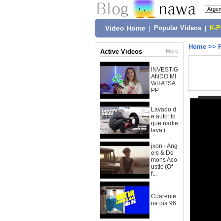
Video Home
|
Popular Videos
|
K-
Home
>>
Active Videos
More
INVESTIG
ANDO MI
WHATSA
PP
Lavado d
e auto: lo
que nadie
lava (...
jxdn - Ang
els & De
mons Aco
ustic (Of
f...
Cuarente
na día 96