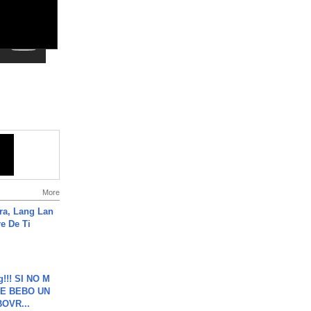
More
ra, Lang Lan
e De Ti
g!!! SI NO M
E BEBO UN
OVR...