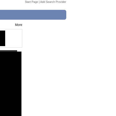
Start Page
|
Add Search Provider
More