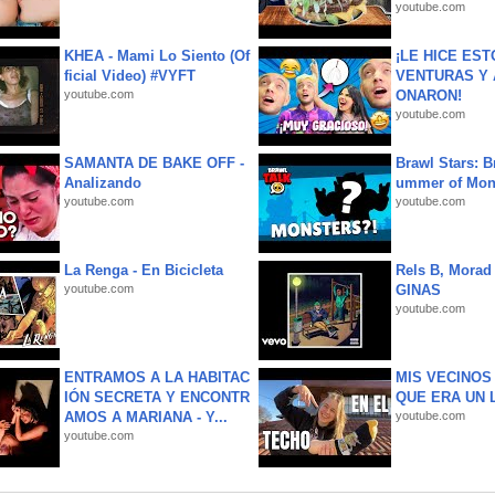
youtube.com
KHEA - Mami Lo Siento (Of
¡LE HICE EST
ficial Video) #VYFT
VENTURAS Y 
youtube.com
ONARON!
youtube.com
SAMANTA DE BAKE OFF -
Brawl Stars: B
Analizando
ummer of Mon
youtube.com
youtube.com
La Renga - En Bicicleta
Rels B, Morad
youtube.com
GINAS
youtube.com
ENTRAMOS A LA HABITAC
MIS VECINO
IÓN SECRETA Y ENCONTR
QUE ERA UN 
AMOS A MARIANA - Y...
youtube.com
youtube.com