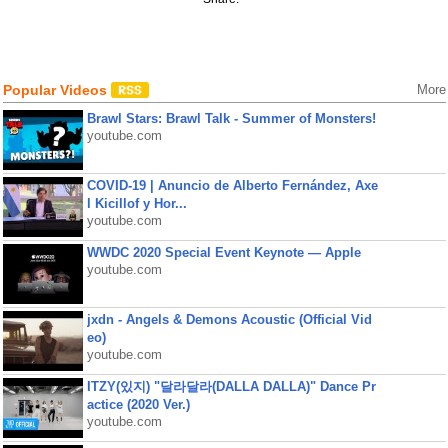
Popular Videos
More
Brawl Stars: Brawl Talk - Summer of Monsters!
youtube.com
COVID-19 | Anuncio de Alberto Fernández, Axe
l Kicillof y Hor...
youtube.com
WWDC 2020 Special Event Keynote — Apple
youtube.com
jxdn - Angels & Demons Acoustic (Official Vid
eo)
youtube.com
ITZY(있지) "달라달라(DALLA DALLA)" Dance Pr
actice (2020 Ver.)
youtube.com