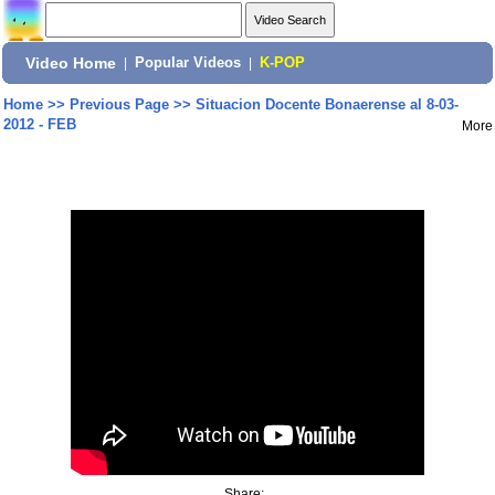
Video Home
|
Popular Videos
|
K-POP
Home
>>
Previous Page
>>
Situacion Docente Bonaerense al 8-03-
2012 - FEB
More
Share: