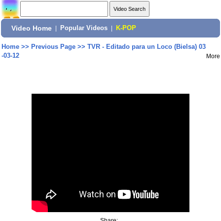
Video Home
|
Popular Videos
|
K-POP
Home
>>
Previous Page
>>
TVR - Editado para un Loco (Bielsa) 03
-03-12
More
Share: