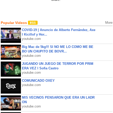
Popular Videos
More
COVID-19 | Anuncio de Alberto Fernández, Axe
l Kicillof y Hor...
youtube.com
Big Mac de 5kg!!! SI NO ME LO COMO ME BE
BO UN CHUPITO DE BOVR...
youtube.com
JUGANDO UN JUEGO DE TERROR POR PRIM
ERA VEZ l Sofia Castro
youtube.com
COMUNICADO OXEY
youtube.com
MIS VECINOS PENSARON QUE ERA UN LADR
ON
youtube.com