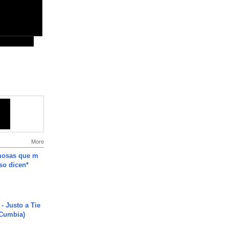
More
mosas que m
so dicen*
- Justo a Tie
 Cumbia)