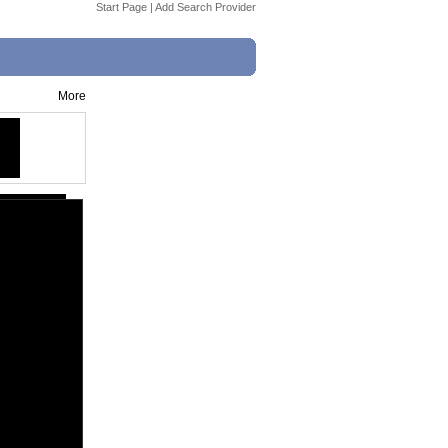
Start Page
|
Add Search Provider
More