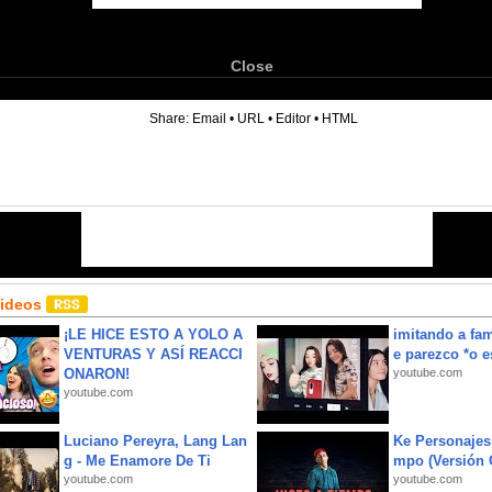
Close
6
Share:
Email
•
URL
•
Editor
•
HTML
Videos
¡LE HICE ESTO A YOLO A
imitando a fa
VENTURAS Y ASÍ REACCI
e parezco *o e
ONARON!
youtube.com
youtube.com
Luciano Pereyra, Lang Lan
Ke Personajes 
g - Me Enamore De Ti
mpo (Versión
youtube.com
youtube.com