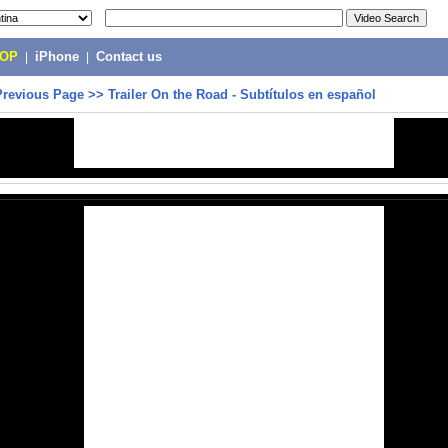
POP
|
iPhone
|
Contact us
Previous Page
>>
Trailer On the Road - Subtítulos en español