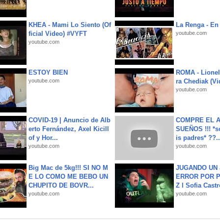
KHEA - Mami Lo Siento (Of
La Renga - En 
ficial Video) #VYFT
youtube.com
youtube.com
ESTOY BIEN
ROMA - Lionel
youtube.com
ra Chediak (Vi
youtube.com
COVID-19 | Anuncio de Alb
COMPRE EL A
erto Fernández, Axel Kicill
SUEÑOS !!! *s
of y Hor...
is padres* ??..
youtube.com
youtube.com
Big Mac de 5kg!!! SI NO M
JUGANDO UN 
E LO COMO ME BEBO UN
ERROR POR 
CHUPITO DE BOVR...
Z l Sofia Castr
youtube.com
youtube.com