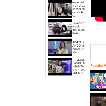
encerrad
a en el as
censor *p
or dos h
o...
Lavado d
e auto: lo
que nadie
lava (...
INVESTIG
ANDO MI
WHATSA
PP
REMODE
LANDO M
Popular 
I HABITA
CIÓN: EX
TREMO