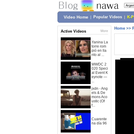
Video Home
|
Popular Videos
|
K-
Home
>>
Active Videos
More
Yanina La
torre rom
pió en lla
nto al ...
WWDC 2
020 Speci
al Event K
eynote —
...
jxdn - Ang
els & De
mons Aco
ustic (Of
f...
Cuarente
na día 96