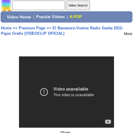
Video Home
|
Popular Videos
|
K-POP
Home
>>
Previous Page
>>
El Bananero-Vuelve Radio Garka 2012-
Pajas Gratis (VIDEOCLIP OFICIAL)
More
Share: