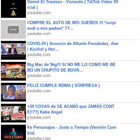
Daniel El Travieso - Viviendo ( TikTok Video Of
icial )
youtube.com
COMPRE EL AUTO DE MIS SUEÑOS !!! *sorpr
endi a mis padres* ??...
youtube.com
COVID-19 | Anuncio de Alberto Fernández, Axe
l Kicillof y Hor...
youtube.com
Big Mac de 5kg!!! SI NO ME LO COMO ME BE
BO UN CHUPITO DE BOVR...
youtube.com
FELIZ CUMPLE ROMA ( SORPRESA )
youtube.com
+20 COSAS de SE ACABÓ que JAMÁS CONT
É!!??| Katie Angel
youtube.com
Ke Personajes - Justo a Tiempo (Versión Cum
bia)
youtube.com