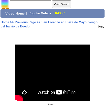
Video Home
|
Popular Videos
|
K-POP
Home
>>
Previous Page
>>
San Lorenzo en Plaza de Mayo. Vengo
del barrio de Boedo..
More
Share: