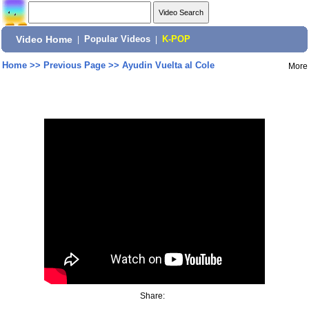
Video Home
|
Popular Videos
|
K-POP
Home
>>
Previous Page
>>
Ayudin Vuelta al Cole
More
Share: