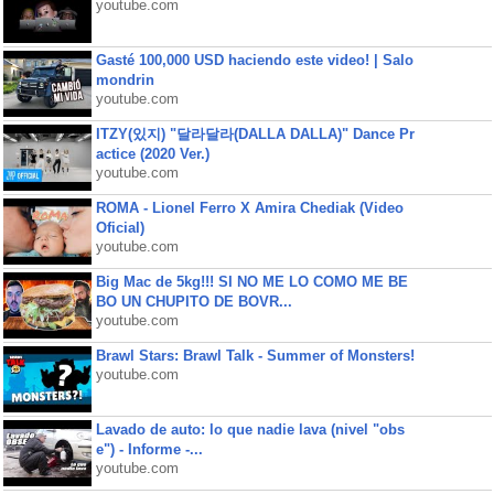
youtube.com
Gasté 100,000 USD haciendo este video! | Salo
mondrin
youtube.com
ITZY(있지) "달라달라(DALLA DALLA)" Dance Pr
actice (2020 Ver.)
youtube.com
ROMA - Lionel Ferro X Amira Chediak (Video
Oficial)
youtube.com
Big Mac de 5kg!!! SI NO ME LO COMO ME BE
BO UN CHUPITO DE BOVR...
youtube.com
Brawl Stars: Brawl Talk - Summer of Monsters!
youtube.com
Lavado de auto: lo que nadie lava (nivel "obs
e") - Informe -...
youtube.com