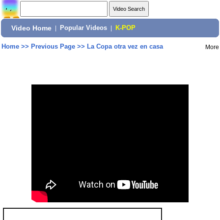
Video Home
|
Popular Videos
|
K-POP
Home
>>
Previous Page
>>
La Copa otra vez en casa
More
Share: