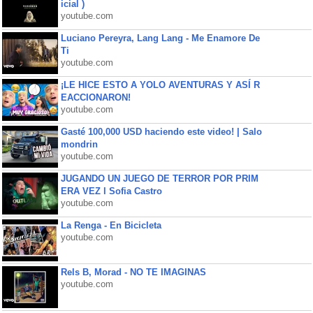
icial )
youtube.com
Luciano Pereyra, Lang Lang - Me Enamore De
Ti
youtube.com
¡LE HICE ESTO A YOLO AVENTURAS Y ASÍ R
EACCIONARON!
youtube.com
Gasté 100,000 USD haciendo este video! | Salo
mondrin
youtube.com
JUGANDO UN JUEGO DE TERROR POR PRIM
ERA VEZ l Sofia Castro
youtube.com
La Renga - En Bicicleta
youtube.com
Rels B, Morad - NO TE IMAGINAS
youtube.com