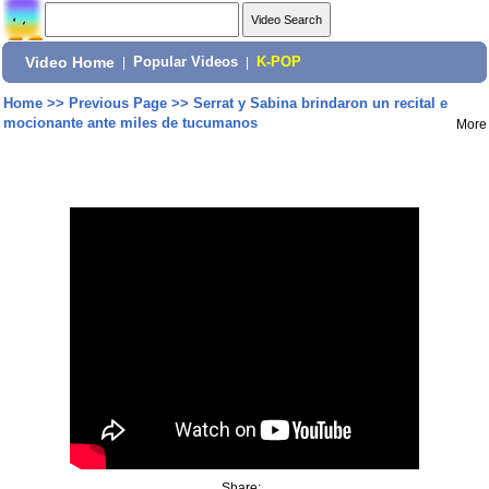
Video Home
|
Popular Videos
|
K-POP
Home
>>
Previous Page
>>
Serrat y Sabina brindaron un recital e
mocionante ante miles de tucumanos
More
Share: