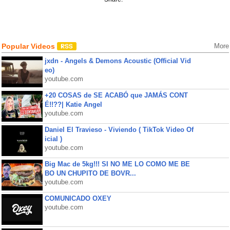
Popular Videos
More
jxdn - Angels & Demons Acoustic (Official Vid
eo)
youtube.com
+20 COSAS de SE ACABÓ que JAMÁS CONT
É!!??| Katie Angel
youtube.com
Daniel El Travieso - Viviendo ( TikTok Video Of
icial )
youtube.com
Big Mac de 5kg!!! SI NO ME LO COMO ME BE
BO UN CHUPITO DE BOVR...
youtube.com
COMUNICADO OXEY
youtube.com