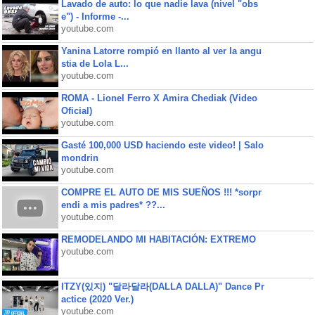
Lavado de auto: lo que nadie lava (nivel "obs
e") - Informe -...
youtube.com
Yanina Latorre rompió en llanto al ver la angu
stia de Lola L...
youtube.com
ROMA - Lionel Ferro X Amira Chediak (Video
Oficial)
youtube.com
Gasté 100,000 USD haciendo este video! | Salo
mondrin
youtube.com
COMPRE EL AUTO DE MIS SUEÑOS !!! *sorpr
endi a mis padres* ??...
youtube.com
REMODELANDO MI HABITACIÓN: EXTREMO
youtube.com
ITZY(있지) "달라달라(DALLA DALLA)" Dance Pr
actice (2020 Ver.)
youtube.com