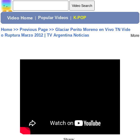
Video Home
|
Popular Videos
|
K-POP
Home
>>
Previous Page
>>
Glaciar Perito Moreno en Vivo TN Vide
o Ruptura Marzo 2012 | TV Argentina Noticias
More
Share: