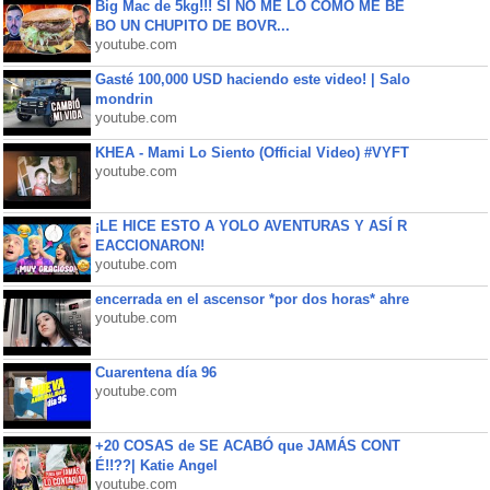
Big Mac de 5kg!!! SI NO ME LO COMO ME BE
BO UN CHUPITO DE BOVR...
youtube.com
Gasté 100,000 USD haciendo este video! | Salo
mondrin
youtube.com
KHEA - Mami Lo Siento (Official Video) #VYFT
youtube.com
¡LE HICE ESTO A YOLO AVENTURAS Y ASÍ R
EACCIONARON!
youtube.com
encerrada en el ascensor *por dos horas* ahre
youtube.com
Cuarentena día 96
youtube.com
+20 COSAS de SE ACABÓ que JAMÁS CONT
É!!??| Katie Angel
youtube.com