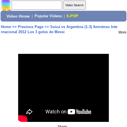
Video Home
|
Popular Videos
|
K-POP
Home
>>
Previous Page
>>
Suiza vs Argentina (1-3) Amistoso Inte
rnacional 2012 Los 3 goles de Messi
More
Share: