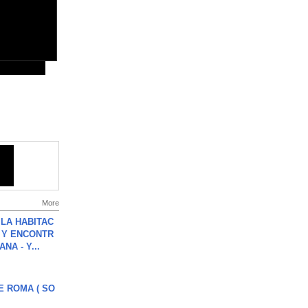
More
LA HABITAC
 Y ENCONTR
NA - Y...
E ROMA ( SO