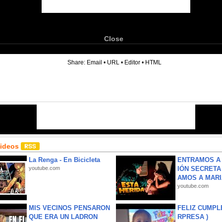
Close
6
Share:
Email
•
URL
•
Editor
•
HTML
Videos
La Renga - En Bicicleta
ENTRAMOS A 
youtube.com
IÓN SECRETA
AMOS A MARIA
youtube.com
MIS VECINOS PENSARON
FELIZ CUMPL
QUE ERA UN LADRON
RPRESA )