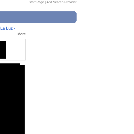
Start Page
|
Add Search Provider
 La Luz -
More