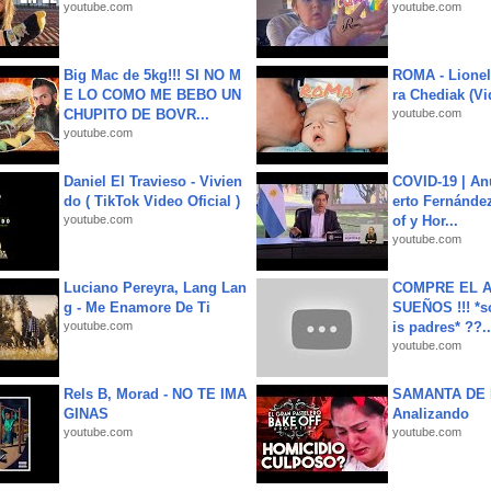
youtube.com
youtube.com
Big Mac de 5kg!!! SI NO M
ROMA - Lionel
E LO COMO ME BEBO UN
ra Chediak (Vi
CHUPITO DE BOVR...
youtube.com
youtube.com
Daniel El Travieso - Vivien
COVID-19 | An
do ( TikTok Video Oficial )
erto Fernández
youtube.com
of y Hor...
youtube.com
Luciano Pereyra, Lang Lan
COMPRE EL A
g - Me Enamore De Ti
SUEÑOS !!! *s
youtube.com
is padres* ??..
youtube.com
Rels B, Morad - NO TE IMA
SAMANTA DE 
GINAS
Analizando
youtube.com
youtube.com