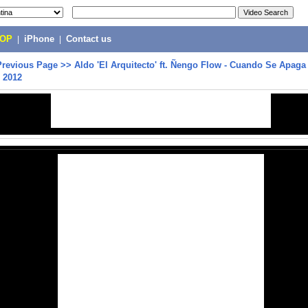
POP
|
iPhone
|
Contact us
Previous Page
>>
Aldo 'El Arquitecto' ft. Ñengo Flow - Cuando Se Apaga
 2012