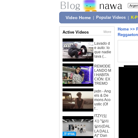
Video Home
|
Popular Videos
|
K-
Home
>>
Active Videos
More
Reggaeton
Lavado d
e auto: lo
que nadie
lava (...
REMODE
LANDO M
I HABITA
CIÓN: EX
TREMO
jxdn - Ang
els & De
mons Aco
ustic (Of
f...
ITZY(있
지) "달라
달라(DAL
LA DALL
A)" Dan