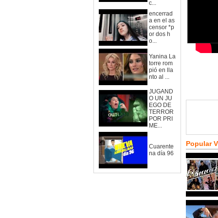
c...
encerrad
a en el as
censor *p
or dos h
o...
Yanina La
torre rom
pió en lla
nto al ...
JUGAND
O UN JU
EGO DE
TERROR
POR PRI
ME...
Popular 
Cuarente
na día 96