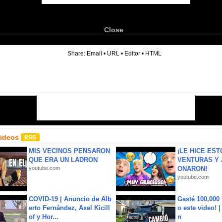
Close
6
Share:
Email
•
URL
•
Editor
•
HTML
Videos
MIS VECINOS PENSARON
¡LE HICE EST
QUE ERA UN LADRON
VENTURAS Y 
youtube.com
ONARON!
youtube.com
COVID-19 | Anuncio de Alb
Gasté 100,000
erto Fernández, Axel Kicill
o este video! 
of y Hor...
n