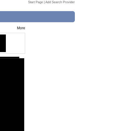
Start Page
|
Add Search Provider
More