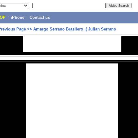
POP
|
iPhone
|
Contact us
Previous Page
>>
Amargo Serrano Brasilero :( Julian Serrano