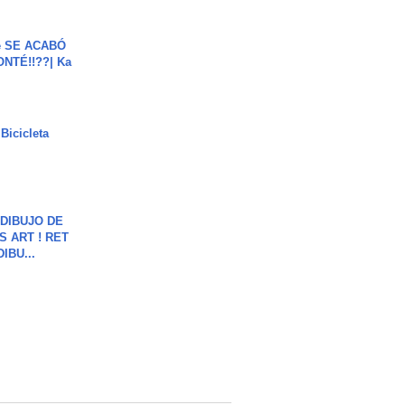
e SE ACABÓ
NTÉ!!??| Ka
Bicicleta
DIBUJO DE
S ART ! RET
DIBU...