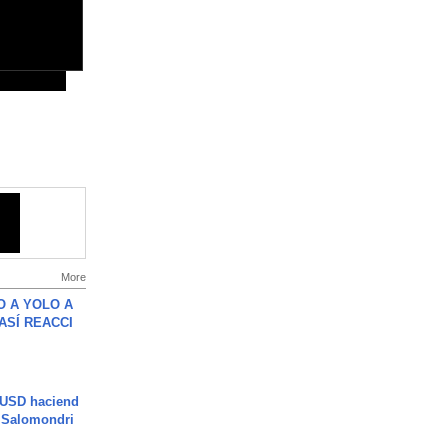
More
O A YOLO A
ASÍ REACCI
 USD haciend
| Salomondri