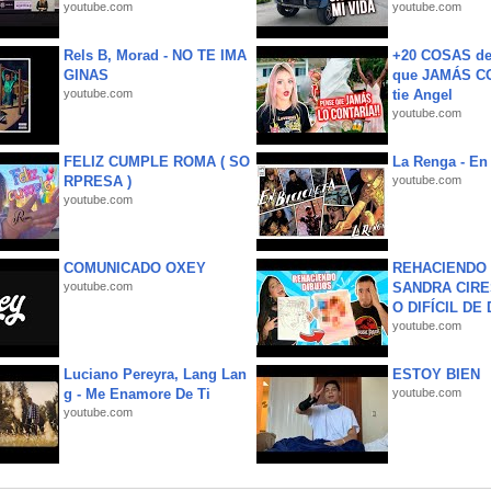
youtube.com
youtube.com
Rels B, Morad - NO TE IMA
+20 COSAS d
GINAS
que JAMÁS CO
youtube.com
tie Angel
youtube.com
FELIZ CUMPLE ROMA ( SO
La Renga - En 
RPRESA )
youtube.com
youtube.com
COMUNICADO OXEY
REHACIENDO 
youtube.com
SANDRA CIRE
O DIFÍCIL DE 
youtube.com
Luciano Pereyra, Lang Lan
ESTOY BIEN
g - Me Enamore De Ti
youtube.com
youtube.com