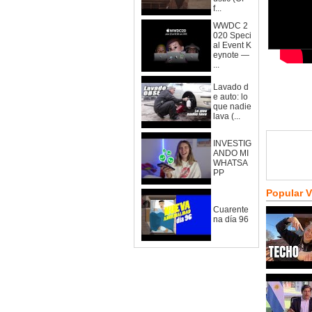
f...
WWDC 2
020 Speci
al Event K
eynote —
...
Lavado d
e auto: lo
que nadie
lava (...
INVESTIG
ANDO MI
WHATSA
PP
Popular 
Cuarente
na día 96