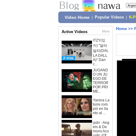
Video Home
|
Popular Videos
|
K-
Home
>>
Active Videos
More
ITZY(있
지) "달라
달라(DAL
LA DALL
A)" Dan
c...
JUGAND
O UN JU
EGO DE
TERROR
POR PRI
ME...
Yanina La
torre rom
pió en lla
nto al ...
jxdn - Ang
els & De
mons Aco
ustic (Of