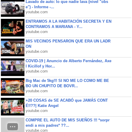
Lavado de auto: lo que nadie lava (nivel "obs
e") - Informe -...
youtube.com
ENTRAMOS A LA HABITACIÓN SECRETA Y EN
CONTRAMOS A MARIANA - Y...
youtube.com
MIS VECINOS PENSARON QUE ERA UN LADR
ON
youtube.com
COVID-19 | Anuncio de Alberto Fernández, Axe
l Kicillof y Hor...
youtube.com
Big Mac de 5kg!!! SI NO ME LO COMO ME BE
BO UN CHUPITO DE BOVR...
youtube.com
+20 COSAS de SE ACABÓ que JAMÁS CONT
É!!??| Katie Angel
youtube.com
COMPRE EL AUTO DE MIS SUEÑOS !!! *sorpr
endi a mis padres* ??...
youtube.com