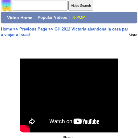
Video Home
|
Popular Videos
|
K-POP
Home
>>
Previous Page
>>
GH 2012 Victoria abandona la casa par
a viajar a Israel
More
Share: