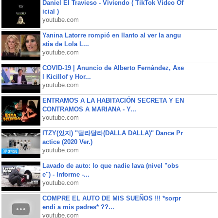
Daniel El Travieso - Viviendo ( TikTok Video Of
icial )
youtube.com
Yanina Latorre rompió en llanto al ver la angu
stia de Lola L...
youtube.com
COVID-19 | Anuncio de Alberto Fernández, Axe
l Kicillof y Hor...
youtube.com
ENTRAMOS A LA HABITACIÓN SECRETA Y EN
CONTRAMOS A MARIANA - Y...
youtube.com
ITZY(있지) "달라달라(DALLA DALLA)" Dance Pr
actice (2020 Ver.)
youtube.com
Lavado de auto: lo que nadie lava (nivel "obs
e") - Informe -...
youtube.com
COMPRE EL AUTO DE MIS SUEÑOS !!! *sorpr
endi a mis padres* ??...
youtube.com