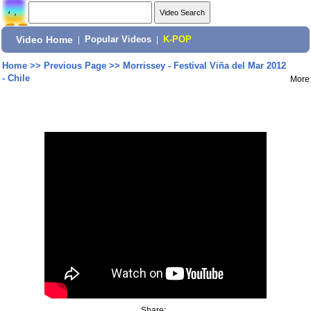
Video Home
|
Popular Videos
|
K-POP
Home
>>
Previous Page
>>
Morrissey - Festival Viña del Mar 2012
- Chile
More
Share: