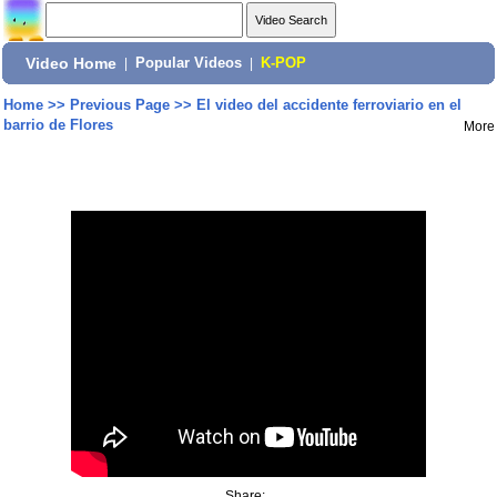
Video Home
|
Popular Videos
|
K-POP
Home
>>
Previous Page
>>
El video del accidente ferroviario en el
barrio de Flores
More
Share: