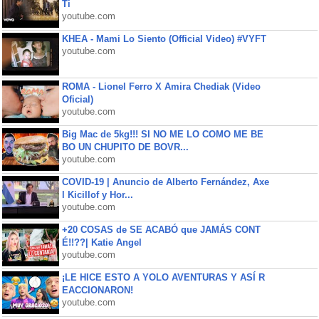
Ti
youtube.com
KHEA - Mami Lo Siento (Official Video) #VYFT
youtube.com
ROMA - Lionel Ferro X Amira Chediak (Video
Oficial)
youtube.com
Big Mac de 5kg!!! SI NO ME LO COMO ME BE
BO UN CHUPITO DE BOVR...
youtube.com
COVID-19 | Anuncio de Alberto Fernández, Axe
l Kicillof y Hor...
youtube.com
+20 COSAS de SE ACABÓ que JAMÁS CONT
É!!??| Katie Angel
youtube.com
¡LE HICE ESTO A YOLO AVENTURAS Y ASÍ R
EACCIONARON!
youtube.com