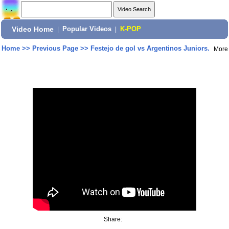
Video Home
|
Popular Videos
|
K-POP
Home
>>
Previous Page
>>
Festejo de gol vs Argentinos Juniors.
More
Share: