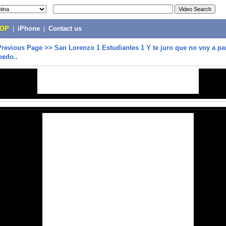
POP
|
iPhone
|
Contact us
Previous Page
>>
San Lorenzo 1 Estudiantes 1 Y te juro que no voy a pa
oedo..