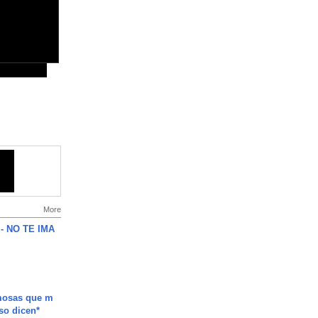
More
 - NO TE IMA
mosas que m
so dicen*