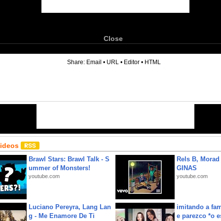
Close
6
Share:
Email
•
URL
•
Editor
•
HTML
Videos
Brawl Stars: Brawl Talk - S
Rels B, Morad
ummer of Monsters!
GINAS
youtube.com
youtube.com
Luciano Pereyra, Lang Lan
imitando a fa
g - Me Enamore De Ti
e parezco *o e