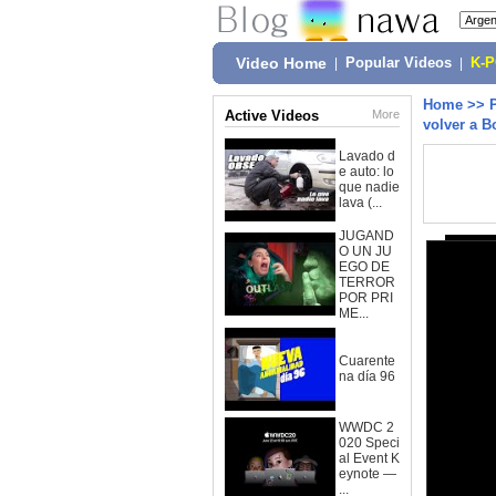
Video Home
|
Popular Videos
|
K-
Home
>>
Active Videos
More
volver a B
Lavado d
e auto: lo
que nadie
lava (...
JUGAND
O UN JU
EGO DE
TERROR
POR PRI
ME...
Cuarente
na día 96
WWDC 2
020 Speci
al Event K
eynote —
...