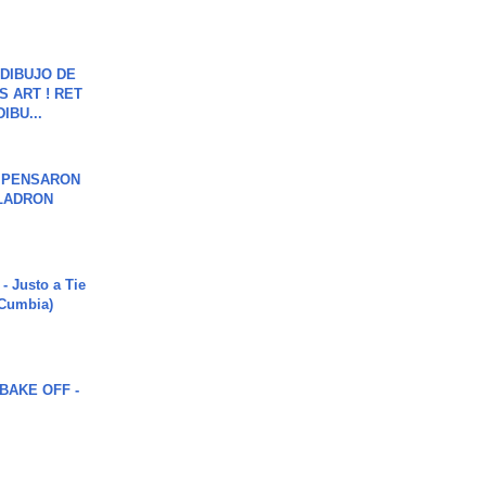
DIBUJO DE
S ART ! RET
DIBU...
S PENSARON
LADRON
- Justo a Tie
 Cumbia)
BAKE OFF -