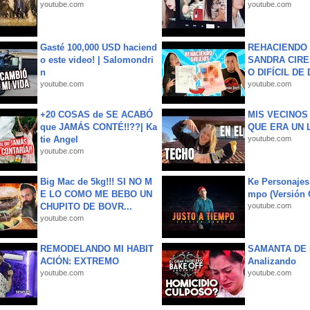
youtube.com
youtube.com
Gasté 100,000 USD haciend
REHACIENDO 
o este video! | Salomondri
SANDRA CIRE
n
O DIFÍCIL DE 
youtube.com
youtube.com
+20 COSAS de SE ACABÓ
MIS VECINO
que JAMÁS CONTÉ!!??| Ka
QUE ERA UN 
tie Angel
youtube.com
youtube.com
Big Mac de 5kg!!! SI NO M
Ke Personajes 
E LO COMO ME BEBO UN
mpo (Versión
CHUPITO DE BOVR...
youtube.com
youtube.com
REMODELANDO MI HABIT
SAMANTA DE 
ACIÓN: EXTREMO
Analizando
youtube.com
youtube.com