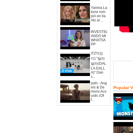
Yanina La
torre rom
pió en lla
nto al ...
INVESTIG
ANDO MI
WHATSA
PP
ITZY(있
지) "달라
달라(DAL
LA DALL
A)" Dan
c...
jxdn - Ang
els & De
Popular 
mons Aco
ustic (Of
f...