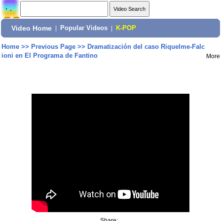
Video Home
|
Popular Videos
|
K-POP
Home
>>
Previous Page
>>
Dramatización del caso Riquelme-Falc
ioni en El Programa de Fantino
More
Share: