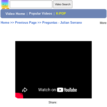
Video Home
|
Popular Videos
|
K-POP
Home
>>
Previous Page
>>
Preguntas - Julian Serrano
More
Share: