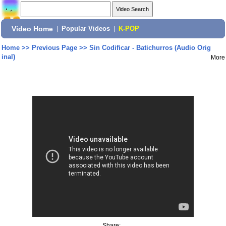
Video Home
|
Popular Videos
|
K-POP
Home
>>
Previous Page
>>
Sin Codificar - Batichurros (Audio Orig
inal)
More
Share: