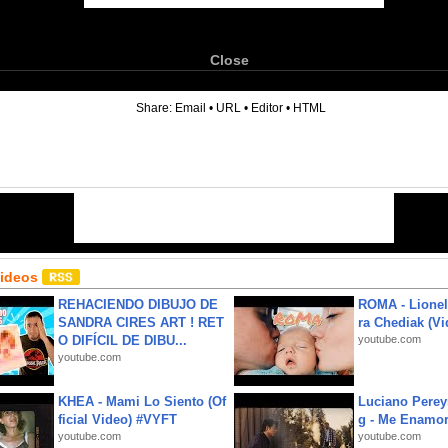
Close
6
Share:
Email
•
URL
•
Editor
•
HTML
Videos
REHACIENDO DIBUJO DE
ROMA - Lionel
SANDRA CIRES ART ! RET
ra Chediak (Vi
O DIFÍCIL DE DIBU...
youtube.com
youtube.com
KHEA - Mami Lo Siento (Of
Luciano Perey
ficial Video) #VYFT
g - Me Enamor
youtube.com
youtube.com