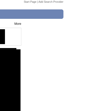
Start Page
|
Add Search Provider
More