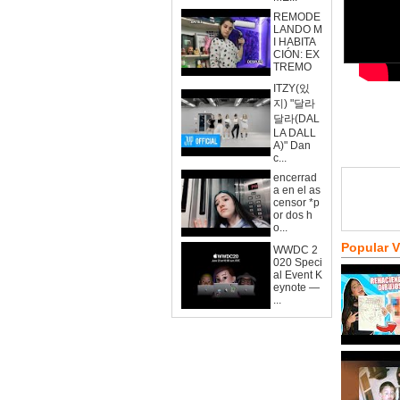
REMODE
LANDO M
I HABITA
CIÓN: EX
TREMO
ITZY(있
지) "달라
달라(DAL
LA DALL
A)" Dan
c...
encerrad
a en el as
censor *p
or dos h
o...
Popular 
WWDC 2
020 Speci
al Event K
eynote —
...