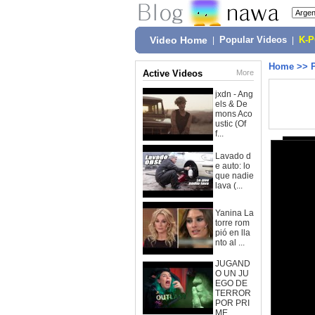
Video Home
|
Popular Videos
|
K-
Home
>>
Active Videos
More
jxdn - Ang
els & De
mons Aco
ustic (Of
f...
Lavado d
e auto: lo
que nadie
lava (...
Yanina La
torre rom
pió en lla
nto al ...
JUGAND
O UN JU
EGO DE
TERROR
POR PRI
ME...