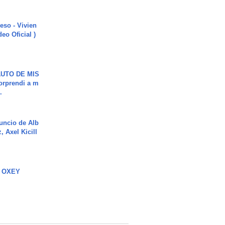
ieso - Vivien
eo Oficial )
UTO DE MIS
orprendi a m
.
uncio de Alb
, Axel Kicill
 OXEY