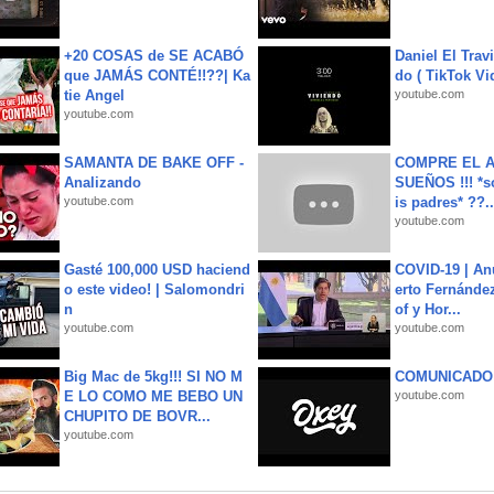
+20 COSAS de SE ACABÓ
Daniel El Trav
que JAMÁS CONTÉ!!??| Ka
do ( TikTok Vid
tie Angel
youtube.com
youtube.com
SAMANTA DE BAKE OFF -
COMPRE EL A
Analizando
SUEÑOS !!! *s
youtube.com
is padres* ??..
youtube.com
Gasté 100,000 USD haciend
COVID-19 | An
o este video! | Salomondri
erto Fernández
n
of y Hor...
youtube.com
youtube.com
Big Mac de 5kg!!! SI NO M
COMUNICADO
E LO COMO ME BEBO UN
youtube.com
CHUPITO DE BOVR...
youtube.com