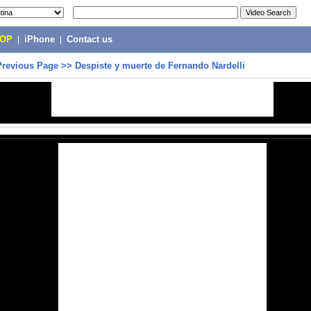
POP
|
iPhone
|
Contact us
Previous Page
>>
Despiste y muerte de Fernando Nardelli