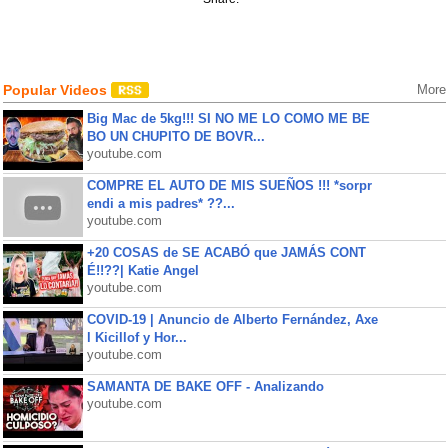
Popular Videos
More
Big Mac de 5kg!!! SI NO ME LO COMO ME BE
BO UN CHUPITO DE BOVR...
youtube.com
COMPRE EL AUTO DE MIS SUEÑOS !!! *sorpr
endi a mis padres* ??...
youtube.com
+20 COSAS de SE ACABÓ que JAMÁS CONT
É!!??| Katie Angel
youtube.com
COVID-19 | Anuncio de Alberto Fernández, Axe
l Kicillof y Hor...
youtube.com
SAMANTA DE BAKE OFF - Analizando
youtube.com