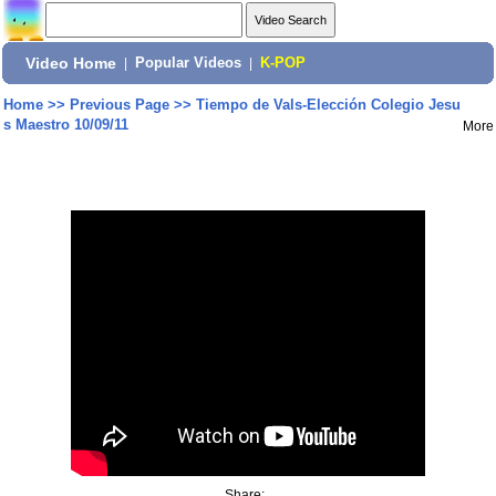
Video Home
|
Popular Videos
|
K-POP
Home
>>
Previous Page
>>
Tiempo de Vals-Elección Colegio Jesu
s Maestro 10/09/11
More
Share: