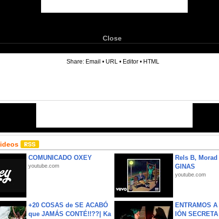
Close
6
Share:
Email
•
URL
•
Editor
•
HTML
Videos
COMUNICADO OXEY
Rels B, Morad
youtube.com
GINAS
youtube.com
+20 COSAS de SE ACABÓ
ENTRAMOS A 
que JAMÁS CONTÉ!!??| Ka
IÓN SECRETA