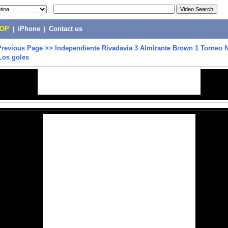
POP
|
iPhone
|
Contact us
Previous Page
>>
Independiente Rivadavia 3 Almirante Brown 1 Torneo 
Los goles