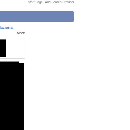
Start Page
|
Add Search Provider
Nacional
More