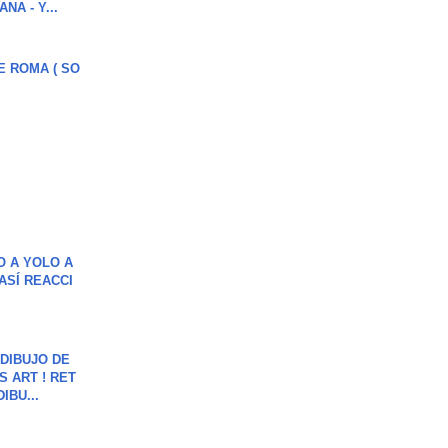
NA - Y...
E ROMA ( SO
O A YOLO A
ASÍ REACCI
DIBUJO DE
S ART ! RET
DIBU...