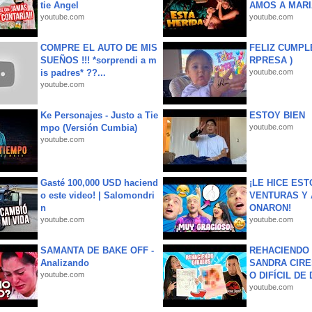
tie Angel
AMOS A MARIA
youtube.com
youtube.com
COMPRE EL AUTO DE MIS
FELIZ CUMPL
SUEÑOS !!! *sorprendi a m
RPRESA )
is padres* ??...
youtube.com
youtube.com
Ke Personajes - Justo a Tie
ESTOY BIEN
mpo (Versión Cumbia)
youtube.com
youtube.com
Gasté 100,000 USD haciend
¡LE HICE EST
o este video! | Salomondri
VENTURAS Y 
n
ONARON!
youtube.com
youtube.com
SAMANTA DE BAKE OFF -
REHACIENDO 
Analizando
SANDRA CIRE
youtube.com
O DIFÍCIL DE 
youtube.com