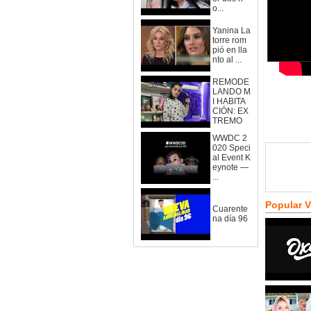
o...
Yanina La
torre rom
pió en lla
nto al ...
REMODE
LANDO M
I HABITA
CIÓN: EX
TREMO
WWDC 2
020 Speci
al Event K
eynote —
...
Popular 
Cuarente
na día 96