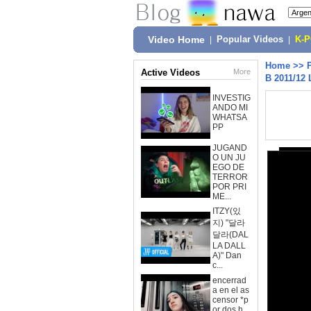
Video Home
|
Popular Videos
|
K-
Home
>>
Active Videos
More
B 2011/12 
INVESTIG
ANDO MI
WHATSA
PP
JUGAND
O UN JU
EGO DE
TERROR
POR PRI
ME...
ITZY(있
지) "달라
달라(DAL
LA DALL
A)" Dan
c...
encerrad
a en el as
censor *p
or dos h