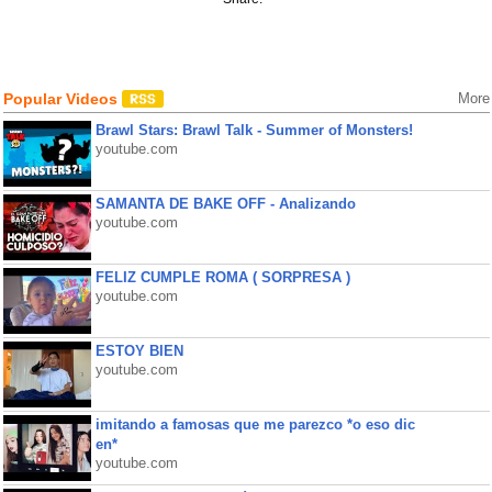
Popular Videos
More
Brawl Stars: Brawl Talk - Summer of Monsters!
youtube.com
SAMANTA DE BAKE OFF - Analizando
youtube.com
FELIZ CUMPLE ROMA ( SORPRESA )
youtube.com
ESTOY BIEN
youtube.com
imitando a famosas que me parezco *o eso dic
en*
youtube.com