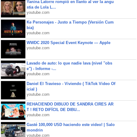
Yanina Latorre rompió en llanto al ver la angu
stia de Lola L...
youtube.com
Ke Personajes - Justo a Tiempo (Versión Cum
bia)
youtube.com
WWDC 2020 Special Event Keynote — Apple
youtube.com
Lavado de auto: lo que nadie lava (nivel "obs
e") - Informe -...
youtube.com
Daniel El Travieso - Viviendo ( TikTok Video Of
icial )
youtube.com
REHACIENDO DIBUJO DE SANDRA CIRES AR
T ! RETO DIFÍCIL DE DIBU...
youtube.com
Gasté 100,000 USD haciendo este video! | Salo
mondrin
youtube.com