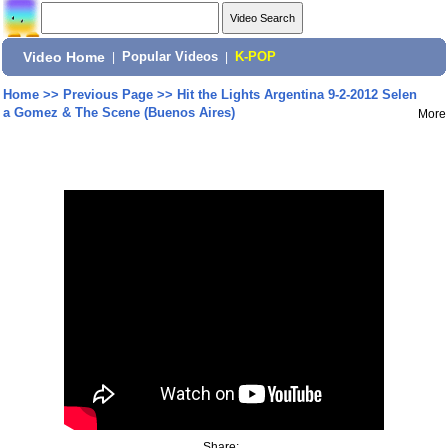
Video Home
|
Popular Videos
|
K-POP
Home
>>
Previous Page
>>
Hit the Lights Argentina 9-2-2012 Selen
a Gomez & The Scene (Buenos Aires)
More
Share: