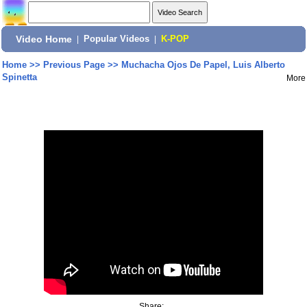
Video Home
|
Popular Videos
|
K-POP
Home
>>
Previous Page
>>
Muchacha Ojos De Papel, Luis Alberto
Spinetta
More
Share: