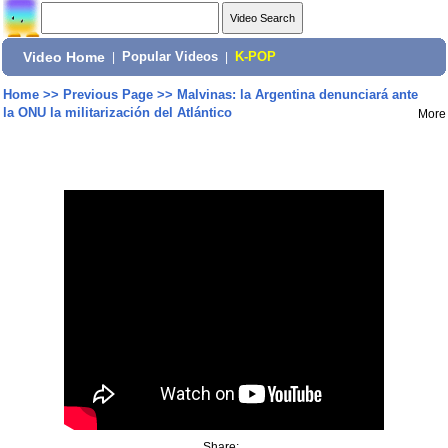
Video Home
|
Popular Videos
|
K-POP
Home
>>
Previous Page
>>
Malvinas: la Argentina denunciará ante
la ONU la militarización del Atlántico
More
Share: