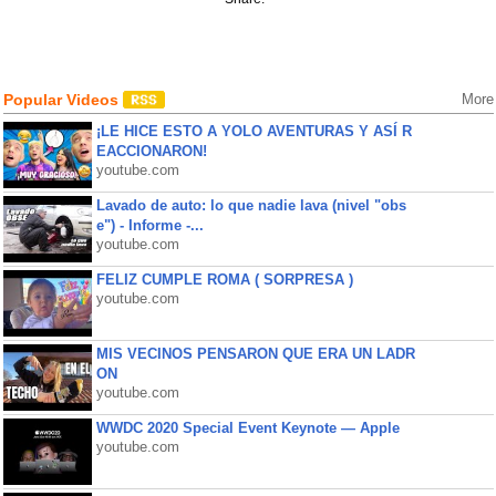
Popular Videos
More
¡LE HICE ESTO A YOLO AVENTURAS Y ASÍ R
EACCIONARON!
youtube.com
Lavado de auto: lo que nadie lava (nivel "obs
e") - Informe -...
youtube.com
FELIZ CUMPLE ROMA ( SORPRESA )
youtube.com
MIS VECINOS PENSARON QUE ERA UN LADR
ON
youtube.com
WWDC 2020 Special Event Keynote — Apple
youtube.com