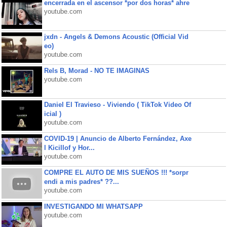
encerrada en el ascensor *por dos horas* ahre
youtube.com
jxdn - Angels & Demons Acoustic (Official Vid
eo)
youtube.com
Rels B, Morad - NO TE IMAGINAS
youtube.com
Daniel El Travieso - Viviendo ( TikTok Video Of
icial )
youtube.com
COVID-19 | Anuncio de Alberto Fernández, Axe
l Kicillof y Hor...
youtube.com
COMPRE EL AUTO DE MIS SUEÑOS !!! *sorpr
endi a mis padres* ??...
youtube.com
INVESTIGANDO MI WHATSAPP
youtube.com