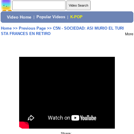
Video Home
|
Popular Videos
|
K-POP
Home
>>
Previous Page
>>
C5N - SOCIEDAD: ASI MURIO EL TURI
STA FRANCES EN RETIRO
More
Share: